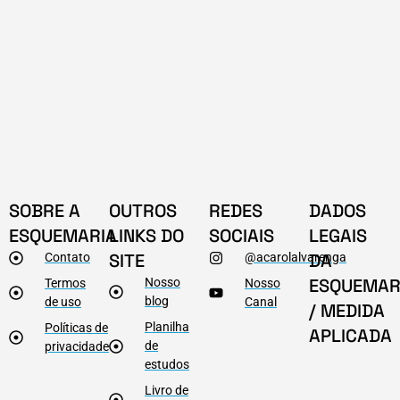
SOBRE A
OUTROS
REDES
DADOS
ESQUEMARIA
LINKS DO
SOCIAIS
LEGAIS
SITE
DA
Contato
@acarolalvarenga
ESQUEMAR
Nosso
Termos
Nosso
blog
de uso
Canal
/ MEDIDA
Planilha
Políticas de
APLICADA
de
privacidade
estudos
Livro de