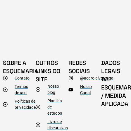
SOBRE A
OUTROS
REDES
DADOS
ESQUEMARIA
LINKS DO
SOCIAIS
LEGAIS
SITE
DA
Contato
@acarolalvarenga
ESQUEMAR
Nosso
Termos
Nosso
blog
de uso
Canal
/ MEDIDA
Planilha
Políticas de
APLICADA
de
privacidade
estudos
Livro de
discursivas