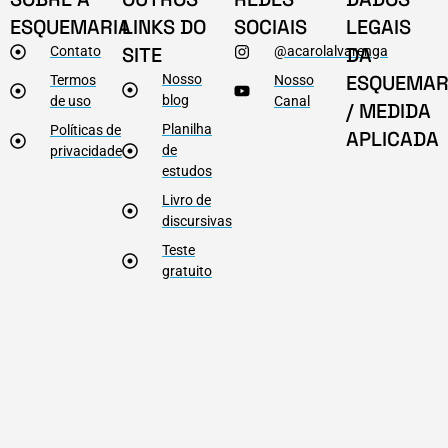
ESQUEMARIA
LINKS DO
SOCIAIS
LEGAIS
SITE
DA
Contato
@acarolalvarenga
ESQUEMAR
Nosso
Termos
Nosso
blog
de uso
Canal
/ MEDIDA
Planilha
Políticas de
APLICADA
de
privacidade
estudos
Livro de
discursivas
Teste
gratuito