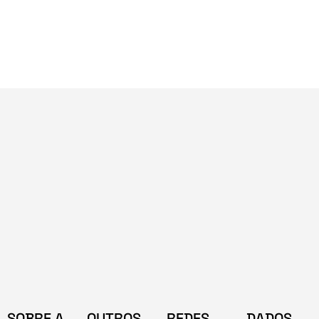
SOBRE A
OUTROS
REDES
DADOS