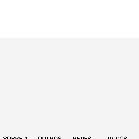
SOBRE A
OUTROS
REDES
DADOS