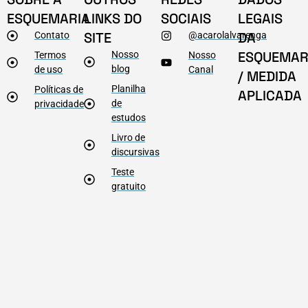
ESQUEMARIA
LINKS DO
SOCIAIS
LEGAIS
SITE
DA
Contato
@acarolalvarenga
ESQUEMAR
Nosso
Termos
Nosso
blog
de uso
Canal
/ MEDIDA
Planilha
Políticas de
APLICADA
de
privacidade
estudos
Livro de
discursivas
Teste
gratuito