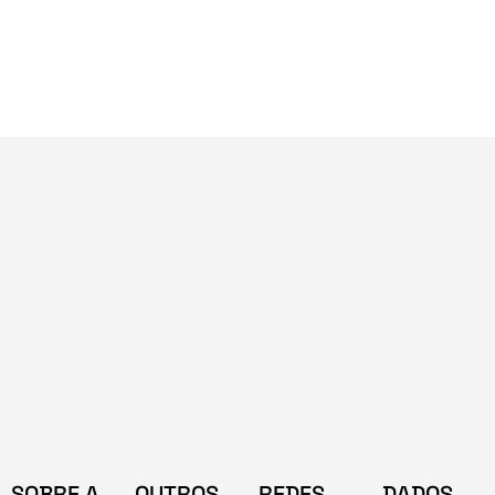
SOBRE A
OUTROS
REDES
DADOS