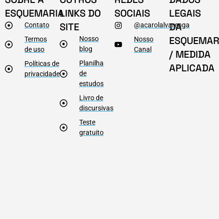
ESQUEMARIA
LINKS DO
SOCIAIS
LEGAIS
SITE
DA
Contato
@acarolalvarenga
ESQUEMAR
Nosso
Termos
Nosso
blog
de uso
Canal
/ MEDIDA
Planilha
Políticas de
APLICADA
de
privacidade
estudos
Livro de
discursivas
Teste
gratuito