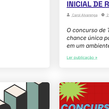
INICIAL DE 
Carol Alvarenga
2
O concurso de
chance única p
em um ambient
Ler publicação »