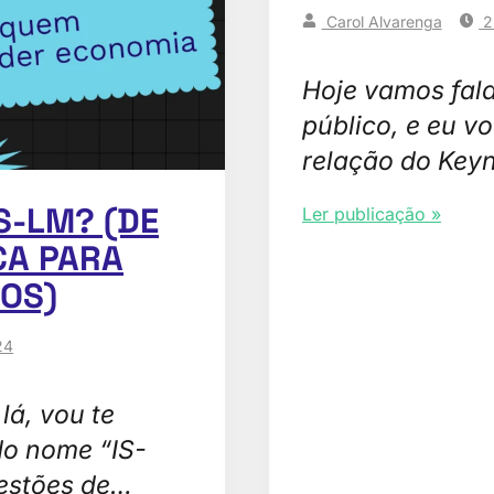
Carol Alvarenga
2
Hoje vamos fala
público, e eu v
relação do Key
S-LM? (DE
Ler publicação »
CA PARA
OS)
24
lá, vou te
do nome “IS-
estões de…