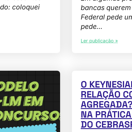
do: coloquei
bancas querem 
Federal pede u
pede…
Ler publicação »
O KEYNESI
RELAÇÃO C
AGREGADA?
NA PRÁTICA
DO CEBRAS