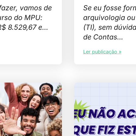
fazer, vamos de
Se eu fosse for
urso do MPU:
arquivologia ou
R$ 8.529,67 e…
(TI), sem dúvid
de Contas…
Ler publicação »