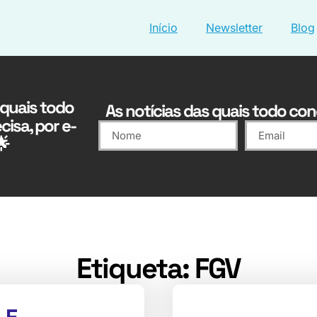
Início
Newsletter
Blog
 quais todo
As notícias das quais todo conc
cisa, por e-
🌟
Etiqueta: FGV
 E