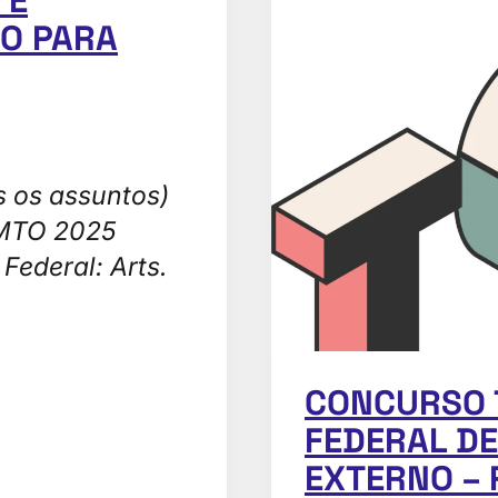
O PARA
s os assuntos)
 MTO 2025
ederal: Arts.
CONCURSO T
FEDERAL D
EXTERNO –