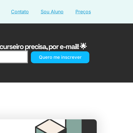
Contato
Sou Aluno
Preços
urseiro precisa, por e-mail! 🌟
Quero me inscrever