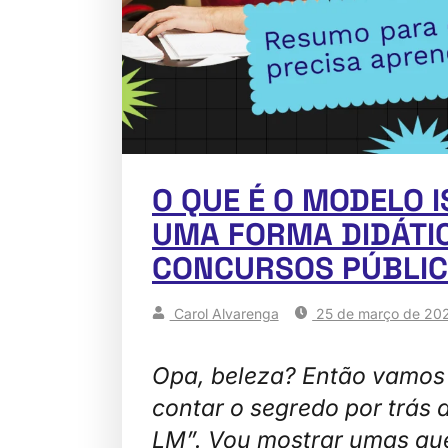
O QUE É O MODELO I
UMA FORMA DIDÁTI
CONCURSOS PÚBLIC
Carol Alvarenga
25 de março de 20
Opa, beleza? Então vamos 
contar o segredo por trás 
LM”. Vou mostrar umas qu