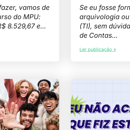
fazer, vamos de
Se eu fosse for
urso do MPU:
arquivologia ou
R$ 8.529,67 e…
(TI), sem dúvid
de Contas…
Ler publicação »