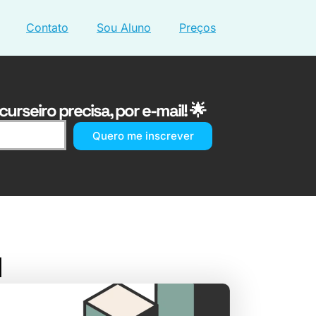
Contato
Sou Aluno
Preços
urseiro precisa, por e-mail! 🌟
Quero me inscrever
l