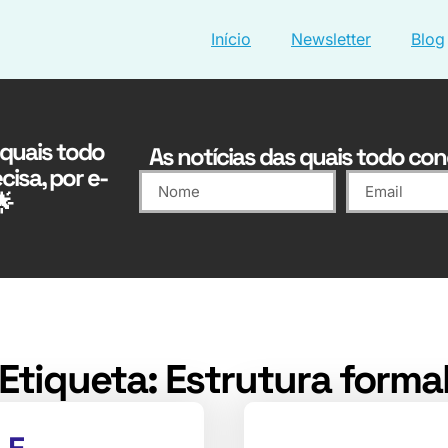
Início
Newsletter
Blog
 quais todo
As notícias das quais todo conc
cisa, por e-
🌟
Etiqueta: Estrutura forma
 E