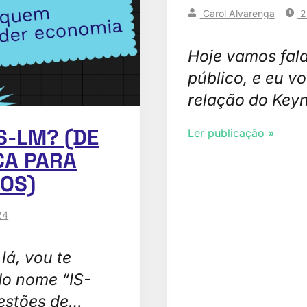
Carol Alvarenga
2
Hoje vamos fala
público, e eu v
relação do Key
S-LM? (DE
Ler publicação »
CA PARA
OS)
24
lá, vou te
do nome “IS-
estões de…