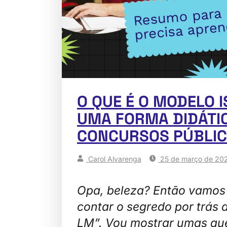
O QUE É O MODELO I
UMA FORMA DIDÁTI
CONCURSOS PÚBLIC
Carol Alvarenga
25 de março de 20
Opa, beleza? Então vamos 
contar o segredo por trás 
LM”. Vou mostrar umas qu