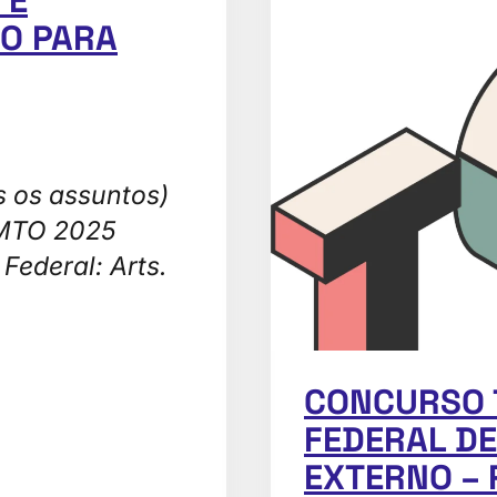
O PARA
s os assuntos)
 MTO 2025
ederal: Arts.
CONCURSO T
FEDERAL D
EXTERNO –