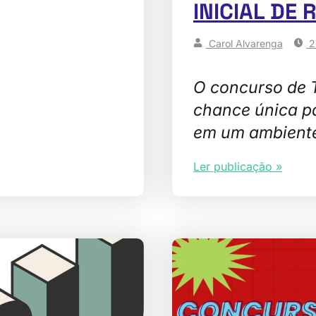
INICIAL DE 
Carol Alvarenga
2
O concurso de
chance única p
em um ambient
Ler publicação »