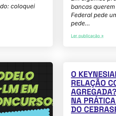
do: coloquei
bancas querem 
Federal pede u
pede…
Ler publicação »
O KEYNESI
RELAÇÃO C
AGREGADA?
NA PRÁTICA
DO CEBRAS