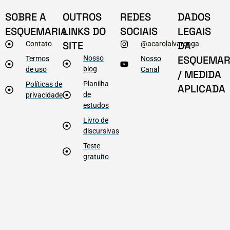
SOBRE A
OUTROS
REDES
DADOS
ESQUEMARIA
LINKS DO
SOCIAIS
LEGAIS
SITE
DA
Contato
@acarolalvarenga
ESQUEMAR
Nosso
Termos
Nosso
blog
de uso
Canal
/ MEDIDA
Planilha
Políticas de
APLICADA
de
privacidade
estudos
Livro de
discursivas
Teste
gratuito