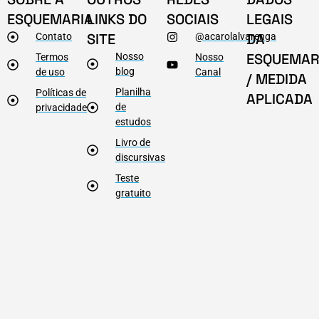
ESQUEMARIA
LINKS DO
SOCIAIS
LEGAIS
SITE
DA
Contato
@acarolalvarenga
ESQUEMAR
Nosso
Termos
Nosso
blog
de uso
Canal
/ MEDIDA
Planilha
Políticas de
APLICADA
de
privacidade
estudos
Livro de
discursivas
Teste
gratuito