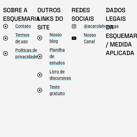
SOBRE A
OUTROS
REDES
DADOS
ESQUEMARIA
LINKS DO
SOCIAIS
LEGAIS
SITE
DA
Contato
@acarolalvarenga
ESQUEMAR
Nosso
Termos
Nosso
blog
de uso
Canal
/ MEDIDA
Planilha
Políticas de
APLICADA
de
privacidade
estudos
Livro de
discursivas
Teste
gratuito