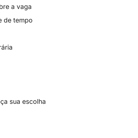
bre a vaga
 e de tempo
rária
aça sua escolha