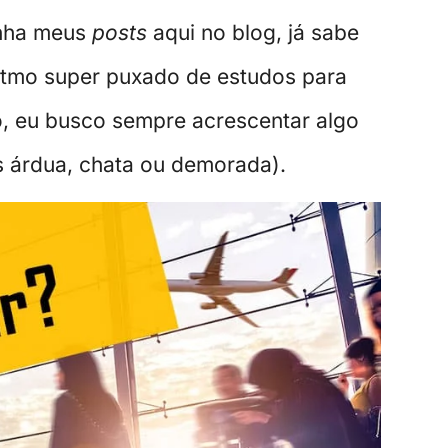
anha meus
posts
aqui no blog, já sabe
itmo super puxado de estudos para
o, eu busco sempre acrescentar algo
s árdua, chata ou demorada).