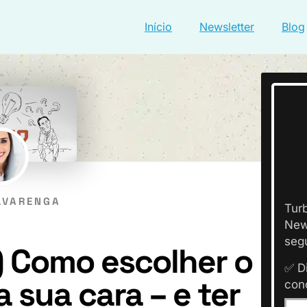
Início
Newsletter
Blog
LVARENGA
Tur
New
seg
) Como escolher o
✅ D
 sua cara – e ter
con