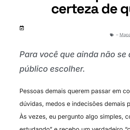
certeza de q
Artigo atualizado em 24 de julho de 2018
–
Mapa
Para você que ainda não se 
público escolher.
Pessoas demais querem passar em con
dúvidas, medos e indecisões demais pa
Às vezes, eu pergunto algo simples, 
estudando” e recebo um verdadeiro “cr