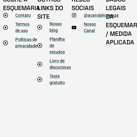
ESQUEMARIA
LINKS DO
SOCIAIS
LEGAIS
SITE
DA
Contato
@acarolalvarenga
ESQUEMAR
Nosso
Termos
Nosso
blog
de uso
Canal
/ MEDIDA
Planilha
Políticas de
APLICADA
de
privacidade
estudos
Livro de
discursivas
Teste
gratuito