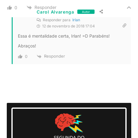
Responder
0
Carol Alvarenga
Autor
Responder para
Irlan
12 de novembro de 2018 17:04
Essa é mentalidade certa, Irlan! =D Parabéns!
Abraços!
Responder
0