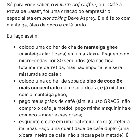
Só para você saber, o
Bulletproof Coffee
, ou “Café à
Prova de Balas”, foi uma criação do empresário
especialista em
biohacking
Dave Asprey. Ele é feito com
manteiga, óleo de coco e café preto.
Eu faço assim:
coloco uma colher de chá de
manteiga ghee
(manteiga clarificada) em uma xícara. Esquento no
micro-ondas por 30 segundos (ela não fica
totalmente derretida, mas não importa, ela será
misturada ao café);
coloco uma colher de sopa de
óleo de coco 8x
mais concentrado
na mesma xícara, e já misturo
com a manteiga ghee;
pego meus grãos de café (sim, eu uso GRÃOS, não
compro o café já moído), pego minha maquininha e
começo a moer esses grãos;
esquento o café em uma cafeteira moka (cafeteira
italiana). Faço uma quantidade de café duplo (uma
xícara inteira de café, não a xícara pela metade). É