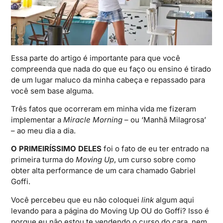
Essa parte do artigo é importante para que você
compreenda que nada do que eu faço ou ensino é tirado
de um lugar maluco da minha cabeça e repassado para
você sem base alguma.
Três fatos que ocorreram em minha vida me fizeram
implementar a
Miracle Morning
– ou ‘Manhã Milagrosa’
– ao meu dia a dia.
O PRIMEIRÍSSIMO DELES
foi o fato de eu ter entrado na
primeira turma do
Moving Up
, um curso sobre como
obter alta performance de um cara chamado Gabriel
Goffi.
Você percebeu que eu não coloquei
link
algum aqui
levando para a página do Moving Up OU do Goffi? Isso é
porque eu não estou te vendendo o curso do cara, nem